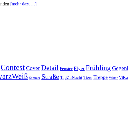
tenden
[mehr dazu…]
Contest
Detail
Frühling
Cover
Gegenl
Flyer
Fenster
warzWeiß
Straße
Treppe
TagZuNacht
Tiere
ViKa
Sommer
Vektor