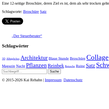
Eine 12-seitige Broschüre, deren Ziel es ist, dem als sehr trocken gel
Schlagworte:
Broschüre
Satz
„Der Steuerberater“
Schlagwörter
Collage
Architektur
Blaue Stunde
Broschüre
3D
Alltägliches
Sch
Pflanzen
Satz
Reinbek
Magazin
Nacht
Ruine
Retusche
©
2015-2026 Kai Rehahn |
Impressum
Datenschutz