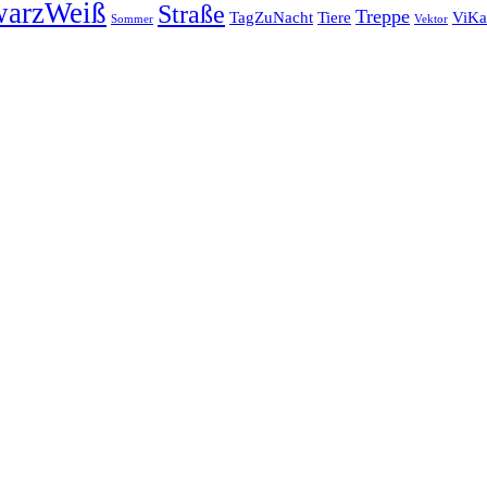
warzWeiß
Straße
Treppe
TagZuNacht
Tiere
ViKa
Sommer
Vektor