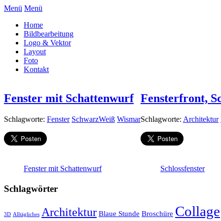
Menü
Menü
Home
Bildbearbeitung
Logo & Vektor
Layout
Foto
Kontakt
Fenster mit Schattenwurf
Fensterfront, S
Schlagworte:
Fenster
SchwarzWeiß
Wismar
Schlagworte:
Architektur
Fenster mit Schattenwurf
Schlossfenster
Schlagwörter
Collage
Architektur
Blaue Stunde
Broschüre
3D
Alltägliches