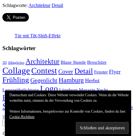
Schlagworte:
Architektur
Detail
Tür mit Tilt-Shift-Effekt
Schlagwörter
Architektur
Blaue Stunde
Broschüre
3D
Alltägliches
Collage
Contest
Detail
Cover
Flyer
Fenster
Frühling
Hamburg
Gegenlicht
Herbst
Logo
Langzeitbelichtung
Lüneburg
Magazin
Nacht
Datenschutz und Cookies: Diese Website verwendet Cookies. Wenn du die Website
Pflanzen
Satz
Reinbek
Ruine
Retusche
weiterhin nutzt, stimmst du der Verwendung von Cookies zu.
SchwarzWeiß
Straße
Treppe
TagZuNacht
Tiere
Sommer
Weitere Informationen, beispielsweise zur Kontrolle von Cookies, findest du hier:
Wismar
ViKa
Cookie-Richtlinie
Vektor
Winter
©
2015-2026 Kai Rehahn |
Impressum
Datenschutz